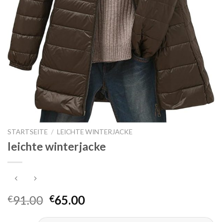
STARTSEITE
/
LEICHTE WINTERJACKE
leichte winterjacke
91.00
65.00
€
€