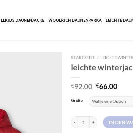
LLKIDS DAUNENJACKE
WOOLRICH DAUNENPARKA
LEICHTE DAU
STARTSEITE
/
LEICHTE WINTE
leichte winterja
92.00
66.00
€
€
Größe
leichte winterjacke Menge
IN DEN 