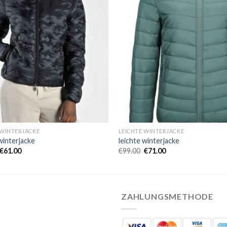
 WINTERJACKE
LEICHTE WINTERJACKE
winterjacke
leichte winterjacke
€
61.00
€
99.00
€
71.00
ZAHLUNGSMETHODE