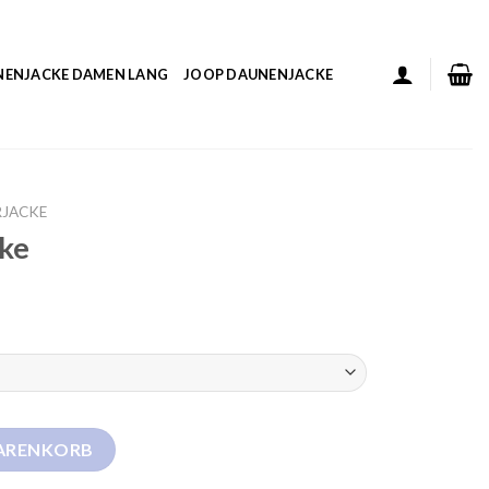
NENJACKE DAMEN LANG
JOOP DAUNENJACKE
RJACKE
cke
WARENKORB