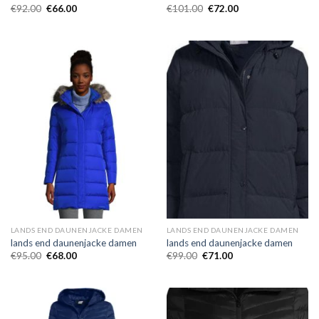
€
92.00
€
66.00
€
101.00
€
72.00
LANDS END DAUNENJACKE DAMEN
LANDS END DAUNENJACKE DAMEN
lands end daunenjacke damen
lands end daunenjacke damen
€
95.00
€
68.00
€
99.00
€
71.00