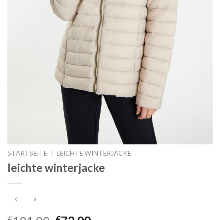
STARTSEITE
/
LEICHTE WINTERJACKE
leichte winterjacke
€
€