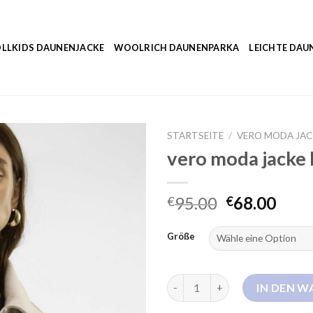
LLKIDS DAUNENJACKE
WOOLRICH DAUNENPARKA
LEICHTE DAU
STARTSEITE
/
VERO MODA JAC
vero moda jacke 
95.00
68.00
€
€
Größe
vero moda jacke beige Menge
IN DEN 