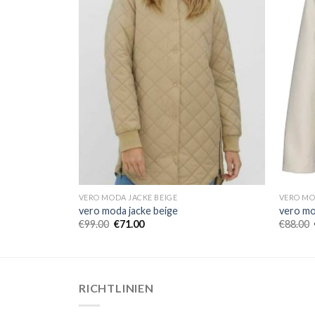
VERO MODA JACKE BEIGE
VERO MO
vero moda jacke beige
vero mo
€
99.00
€
71.00
€
88.00
RICHTLINIEN