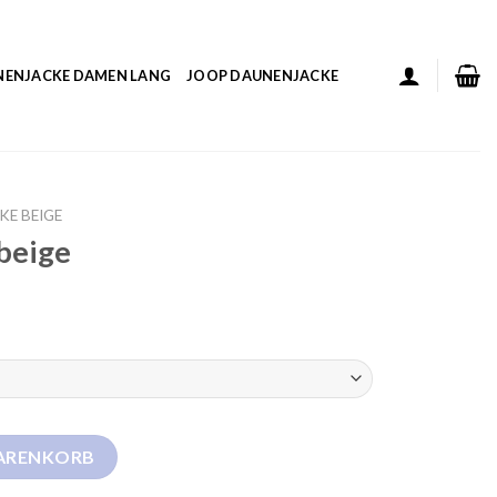
NENJACKE DAMEN LANG
JOOP DAUNENJACKE
KE BEIGE
beige
WARENKORB