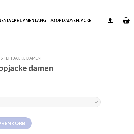
NENJACKE DAMEN LANG
JOOP DAUNENJACKE
 STEPPJACKE DAMEN
eppjacke damen
en Menge
WARENKORB