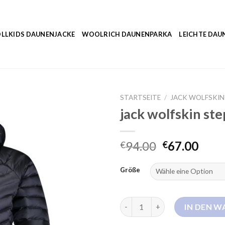
LLKIDS DAUNENJACKE
WOOLRICH DAUNENPARKA
LEICHTE DAU
STARTSEITE
/
JACK WOLFSKIN
jack wolfskin st
94.00
67.00
€
€
Größe
jack wolfskin steppjacke dam
IN DEN 