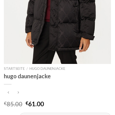
STARTSEITE
/
HUGO DAUNENJACKE
hugo daunenjacke
85.00
61.00
€
€