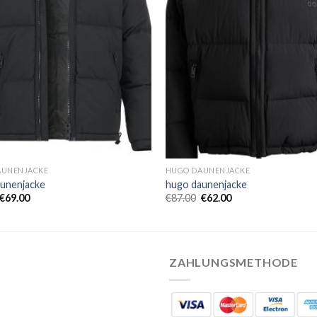
AUNENJACKE
HUGO DAUNENJACKE
unenjacke
hugo daunenjacke
€
69.00
€
87.00
€
62.00
ZAHLUNGSMETHODE