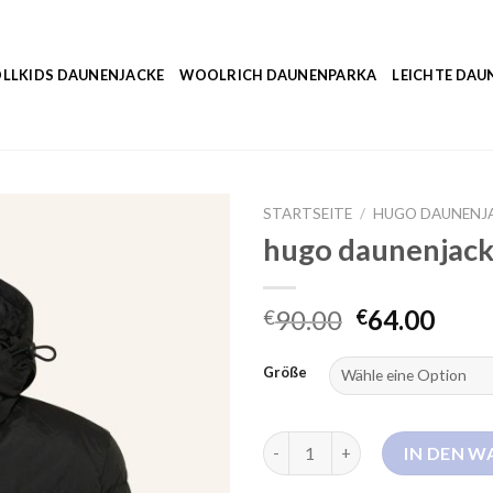
LLKIDS DAUNENJACKE
WOOLRICH DAUNENPARKA
LEICHTE DAU
STARTSEITE
/
HUGO DAUNENJ
hugo daunenjac
90.00
64.00
€
€
Größe
hugo daunenjacke Menge
IN DEN 