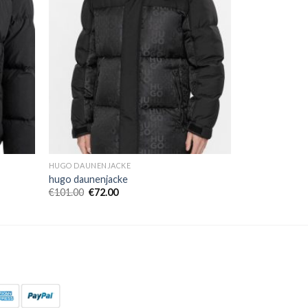
HUGO DAUNENJACKE
hugo daunenjacke
€
101.00
€
72.00