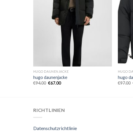
HUGO DAUNENJACKE
HUGO D
hugo daunenjacke
hugo da
€
94.00
€
67.00
€
97.00
RICHTLINIEN
Datenschutzrichtlinie