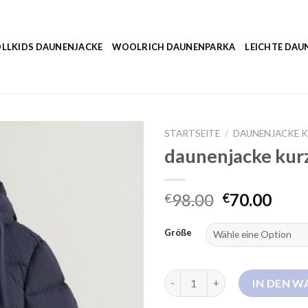
LLKIDS DAUNENJACKE
WOOLRICH DAUNENPARKA
LEICHTE DAU
STARTSEITE
/
DAUNENJACKE 
daunenjacke kur
98.00
70.00
€
€
Größe
daunenjacke kurz Menge
IN DEN 