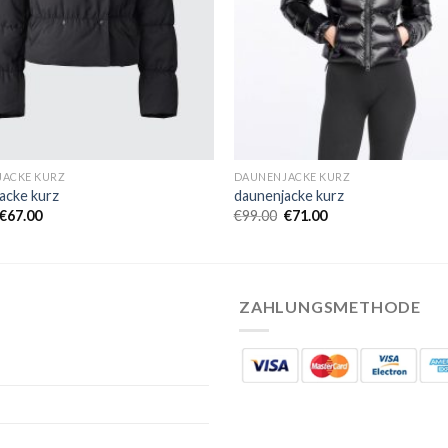
ACKE KURZ
DAUNENJACKE KURZ
acke kurz
daunenjacke kurz
€
67.00
€
99.00
€
71.00
ZAHLUNGSMETHODE