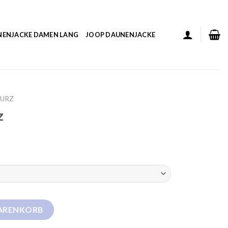
NENJACKE DAMEN LANG
JOOP DAUNENJACKE
KURZ
z
WARENKORB