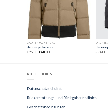
DAUNENJACKE KURZ
DAUNENJ
daunenjacke kurz
daunenj
€
95.00
€
68.00
€
94.00
RICHTLINIEN
Datenschutzrichtlinie
Rückerstattungs- und Rückgaberichtlinien
Geschäftsbedingungen