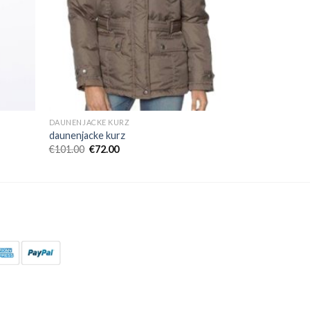
DAUNENJACKE KURZ
daunenjacke kurz
€
101.00
€
72.00