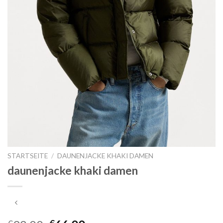
STARTSEITE
/
DAUNENJACKE KHAKI DAMEN
daunenjacke khaki damen