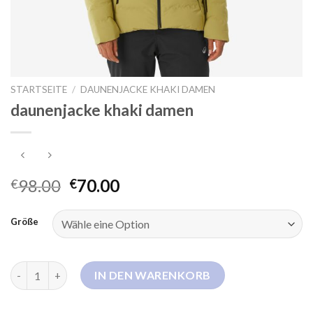
STARTSEITE
/
DAUNENJACKE KHAKI DAMEN
daunenjacke khaki damen
98.00
70.00
€
€
Größe
daunenjacke khaki damen Menge
IN DEN WARENKORB