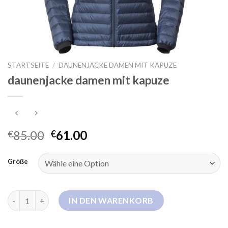
STARTSEITE
/
DAUNENJACKE DAMEN MIT KAPUZE
daunenjacke damen mit kapuze
85.00
61.00
€
€
Größe
daunenjacke damen mit kapuze Menge
IN DEN WARENKORB