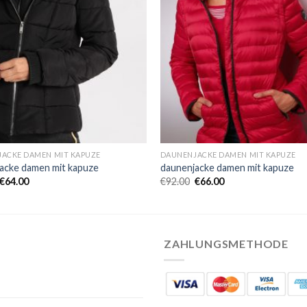
ACKE DAMEN MIT KAPUZE
DAUNENJACKE DAMEN MIT KAPUZE
acke damen mit kapuze
daunenjacke damen mit kapuze
€
64.00
€
92.00
€
66.00
ZAHLUNGSMETHODE