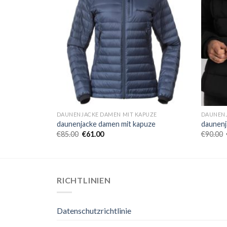
PUZE
DAUNENJACKE DAMEN MIT KAPUZE
DAUNENJ
puze
daunenjacke damen mit kapuze
daunenj
€
85.00
€
61.00
€
90.00
RICHTLINIEN
Datenschutzrichtlinie