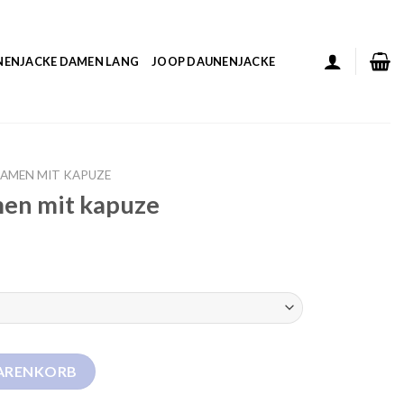
NENJACKE DAMEN LANG
JOOP DAUNENJACKE
AMEN MIT KAPUZE
en mit kapuze
e Menge
WARENKORB