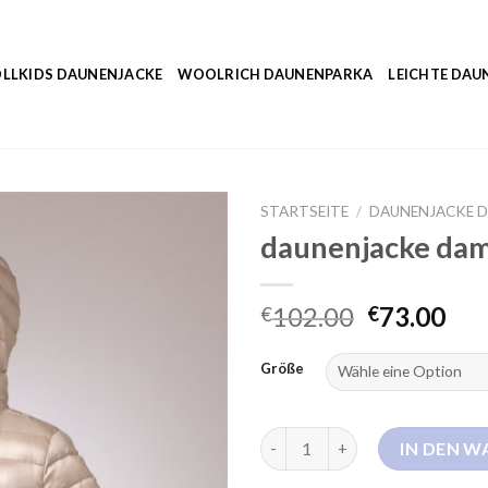
LLKIDS DAUNENJACKE
WOOLRICH DAUNENPARKA
LEICHTE DAU
STARTSEITE
/
DAUNENJACKE D
daunenjacke dam
102.00
73.00
€
€
Größe
daunenjacke damen mit kapuz
IN DEN 