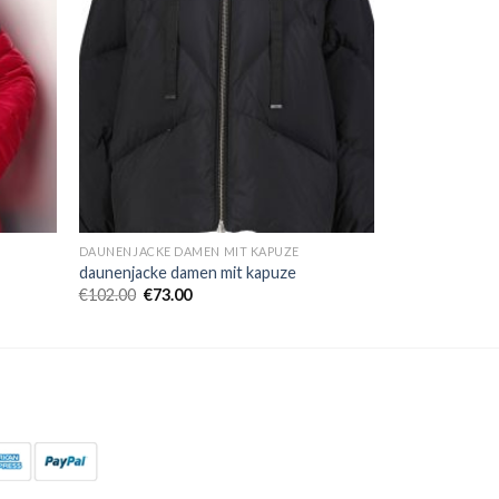
DAUNENJACKE DAMEN MIT KAPUZE
daunenjacke damen mit kapuze
€
102.00
€
73.00