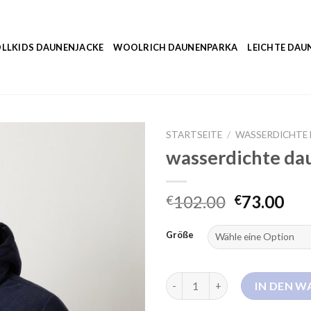
LLKIDS DAUNENJACKE
WOOLRICH DAUNENPARKA
LEICHTE DAU
STARTSEITE
/
WASSERDICHTE
wasserdichte da
102.00
73.00
€
€
Größe
wasserdichte daunenjacke Me
IN DEN 