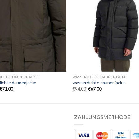
ICHTE DAUNENJACKE
WASSERDICHTE DAUNENJACKE
ichte daunenjacke
wasserdichte daunenjacke
€
71.00
€
94.00
€
67.00
ZAHLUNGSMETHODE