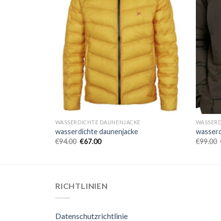
WASSERDICHTE DAUNENJACKE
WASSERD
wasserdichte daunenjacke
wasserd
€
94.00
€
67.00
€
99.00
RICHTLINIEN
Datenschutzrichtlinie