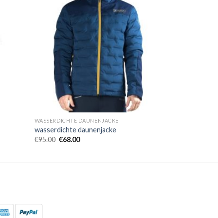
WASSERDICHTE DAUNENJACKE
wasserdichte daunenjacke
€
95.00
€
68.00