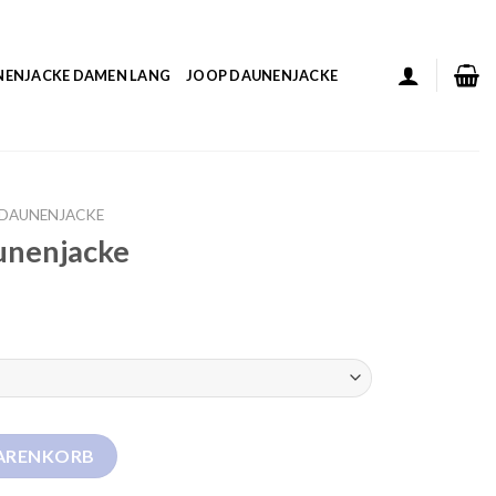
NENJACKE DAMEN LANG
JOOP DAUNENJACKE
 DAUNENJACKE
unenjacke
nge
WARENKORB