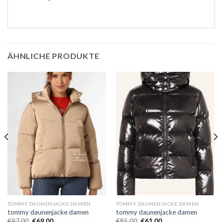
ÄHNLICHE PRODUKTE
TOMMY DAUNENJACKE DAMEN
TOMMY DAUNENJACKE DAMEN
tommy daunenjacke damen
tommy daunenjacke damen
€
97.00
€
69.00
€
85.00
€
61.00