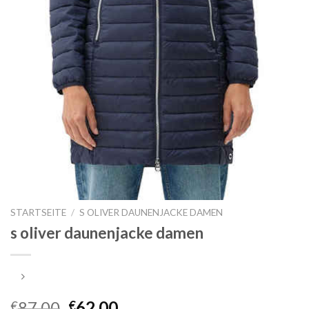
STARTSEITE
/
S OLIVER DAUNENJACKE DAMEN
s oliver daunenjacke damen
87.00
62.00
€
€