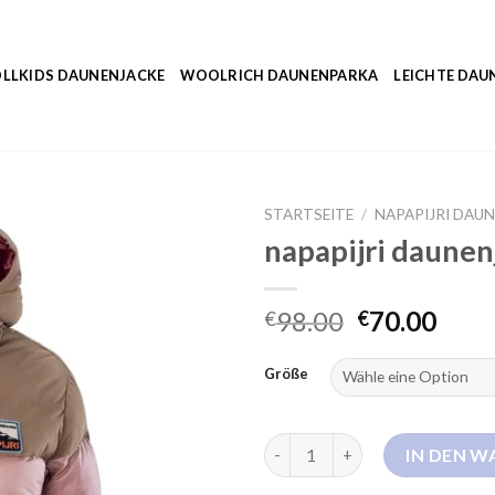
LLKIDS DAUNENJACKE
WOOLRICH DAUNENPARKA
LEICHTE DAU
STARTSEITE
/
NAPAPIJRI DAU
napapijri daune
98.00
70.00
€
€
Größe
napapijri daunenjacke damen 
IN DEN 