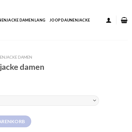
NENJACKE DAMEN LANG
JOOP DAUNENJACKE
NENJACKE DAMEN
njacke damen
Menge
WARENKORB