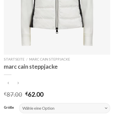
STARTSEITE
/
MARC CAIN STEPPJACKE
marc cain steppjacke
87.00
62.00
€
€
Größe