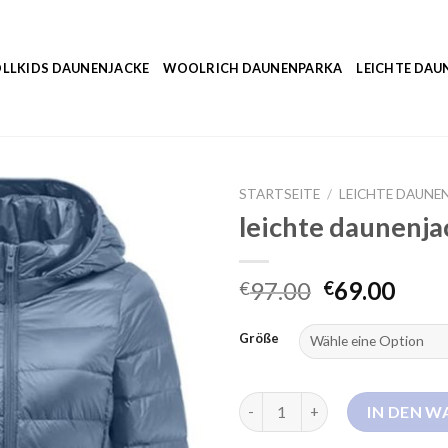
LLKIDS DAUNENJACKE
WOOLRICH DAUNENPARKA
LEICHTE DAU
STARTSEITE
/
LEICHTE DAUNE
leichte daunenj
97.00
69.00
€
€
Größe
leichte daunenjacke damen la
IN DEN 