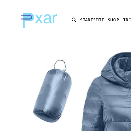
Zum
Inhalt
springen
STARTSEITE
SHOP
TRO