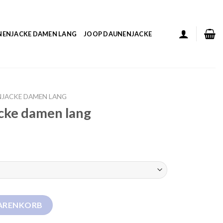
NENJACKE DAMEN LANG
JOOP DAUNENJACKE
NJACKE DAMEN LANG
acke damen lang
ng Menge
WARENKORB