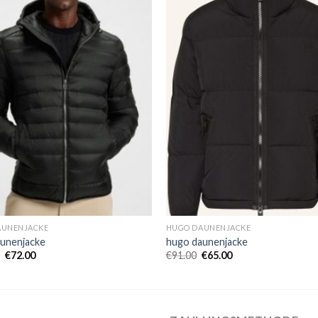
AUNENJACKE
HUGO DAUNENJACKE
unenjacke
hugo daunenjacke
€
72.00
€
91.00
€
65.00