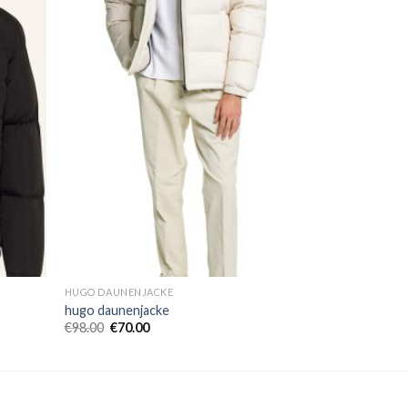
HUGO DAUNENJACKE
hugo daunenjacke
€
98.00
€
70.00