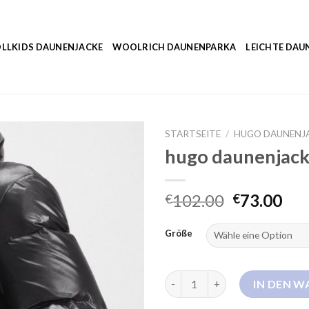
LLKIDS DAUNENJACKE
WOOLRICH DAUNENPARKA
LEICHTE DAU
STARTSEITE
/
HUGO DAUNENJ
hugo daunenjac
102.00
73.00
€
€
Größe
hugo daunenjacke Menge
IN DEN 