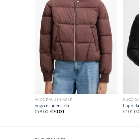
HUGO DAUNENJACKE
HUGO D
hugo daunenjacke
hugo da
€
98.00
€
70.00
€
101.00