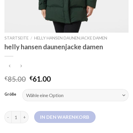
STARTSEITE
/
HELLY HANSEN DAUNENJACKE DAMEN
helly hansen daunenjacke damen
85.00
61.00
€
€
Größe
helly hansen daunenjacke damen Menge
IN DEN WARENKORB