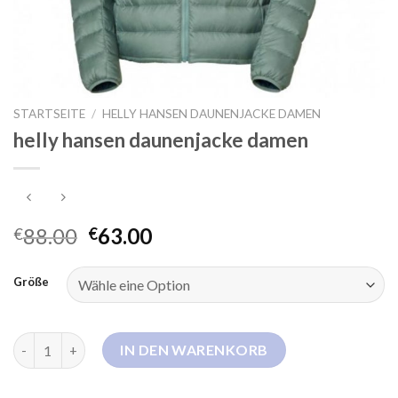
STARTSEITE
/
HELLY HANSEN DAUNENJACKE DAMEN
helly hansen daunenjacke damen
88.00
63.00
€
€
Größe
helly hansen daunenjacke damen Menge
IN DEN WARENKORB