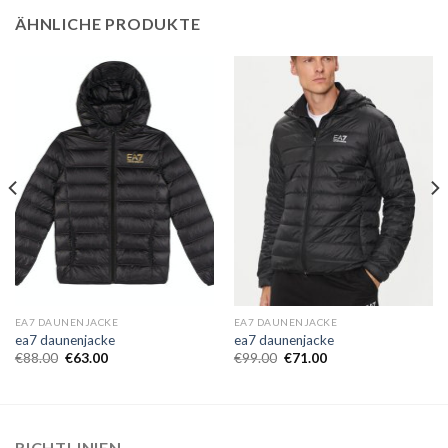
ÄHNLICHE PRODUKTE
EA7 DAUNENJACKE
EA7 DAUNENJACKE
ea7 daunenjacke
ea7 daunenjacke
€
88.00
€
63.00
€
99.00
€
71.00
RICHTLINIEN