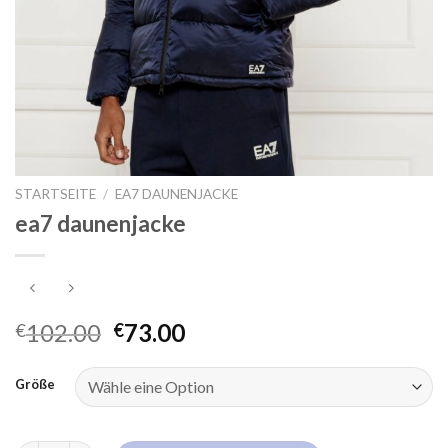
STARTSEITE
/
EA7 DAUNENJACKE
ea7 daunenjacke
102.00
73.00
€
€
Größe