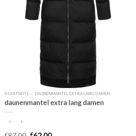
STARTSEITE
/
DAUNENMANTEL EXTRA LANG DAMEN
daunenmantel extra lang damen
87.00
62.00
€
€