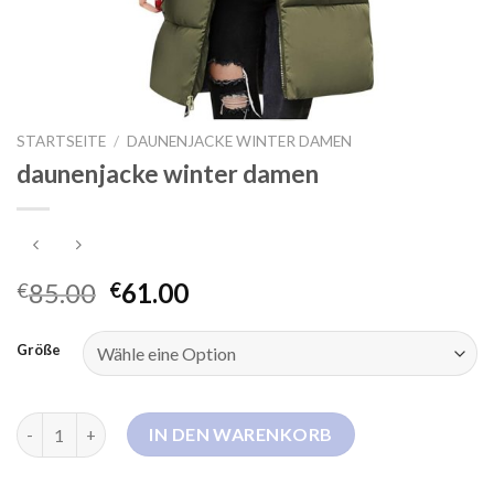
STARTSEITE
/
DAUNENJACKE WINTER DAMEN
daunenjacke winter damen
85.00
61.00
€
€
Größe
daunenjacke winter damen Menge
IN DEN WARENKORB