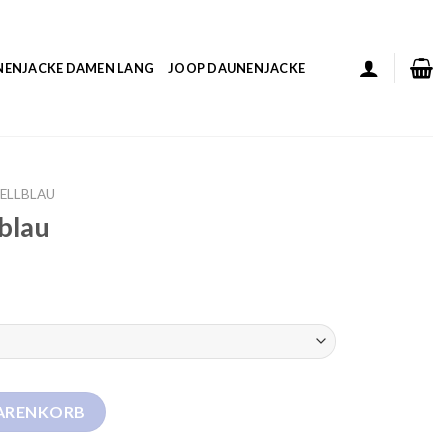
NENJACKE DAMEN LANG
JOOP DAUNENJACKE
ELLBLAU
blau
WARENKORB