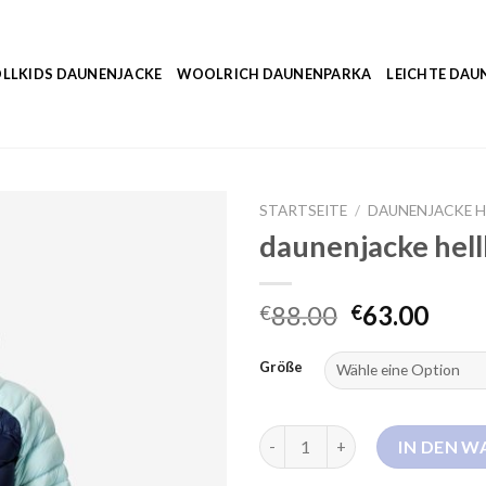
LLKIDS DAUNENJACKE
WOOLRICH DAUNENPARKA
LEICHTE DAU
STARTSEITE
/
DAUNENJACKE H
daunenjacke hell
88.00
63.00
€
€
Größe
daunenjacke hellblau Menge
IN DEN 