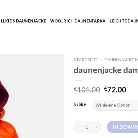
LLKIDS DAUNENJACKE
WOOLRICH DAUNENPARKA
LEICHTE DAU
STARTSEITE
/
DAUNENJACKE 
daunenjacke da
101.00
72.00
€
€
Größe
daunenjacke damen orange M
IN DEN 