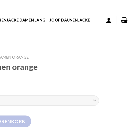
NENJACKE DAMEN LANG
JOOP DAUNENJACKE
DAMEN ORANGE
men orange
enge
WARENKORB