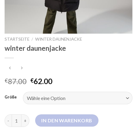
STARTSEITE
/
WINTER DAUNENJACKE
winter daunenjacke
87.00
62.00
€
€
Größe
winter daunenjacke Menge
IN DEN WARENKORB