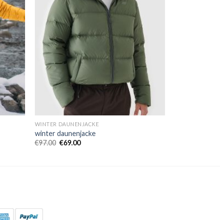
WINTER DAUNENJACKE
winter daunenjacke
€
97.00
€
69.00