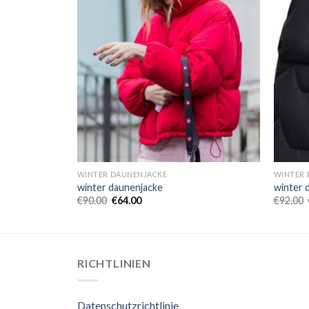
WINTER DAUNENJACKE
WINTER 
winter daunenjacke
winter 
€
90.00
€
64.00
€
92.00
RICHTLINIEN
Datenschutzrichtlinie