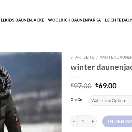
LLKIDS DAUNENJACKE
WOOLRICH DAUNENPARKA
LEICHTE DAU
STARTSEITE
/
WINTER DAUNE
winter daunenja
97.00
69.00
€
€
Größe
winter daunenjacke Menge
IN DEN 