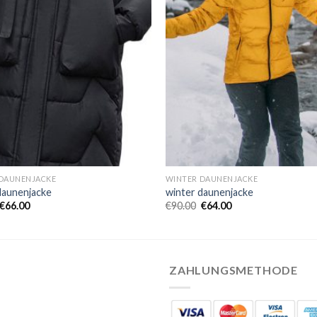
DAUNENJACKE
WINTER DAUNENJACKE
daunenjacke
winter daunenjacke
€
66.00
€
90.00
€
64.00
ZAHLUNGSMETHODE