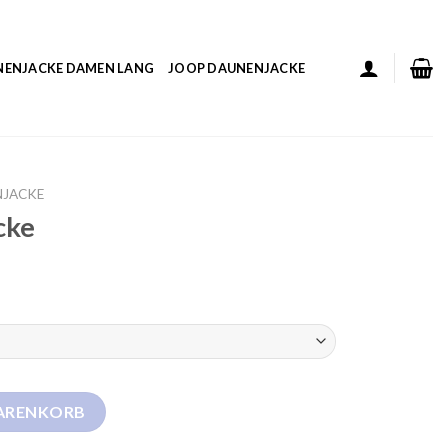
NENJACKE DAMEN LANG
JOOP DAUNENJACKE
NJACKE
cke
WARENKORB