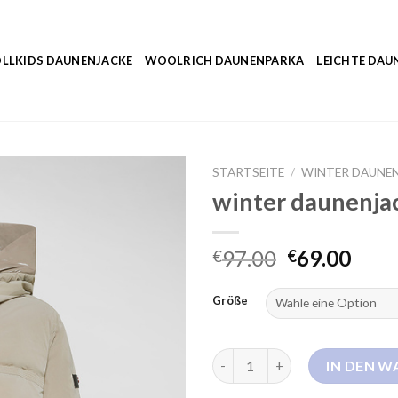
LLKIDS DAUNENJACKE
WOOLRICH DAUNENPARKA
LEICHTE DAU
STARTSEITE
/
WINTER DAUNE
winter daunenja
97.00
69.00
€
€
Größe
winter daunenjacke Menge
IN DEN 