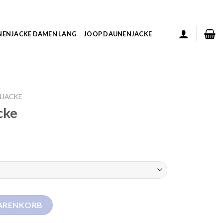
NENJACKE DAMEN LANG
JOOP DAUNENJACKE
NJACKE
cke
WARENKORB