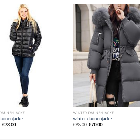
DAUNENJACKE
WINTER DAUNENJACKE
daunenjacke
winter daunenjacke
€
73.00
€
98.00
€
70.00