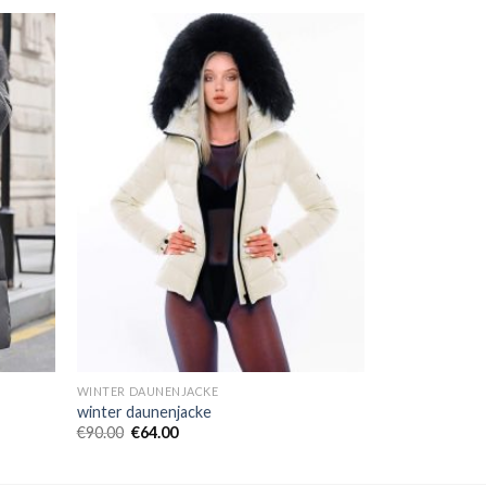
WINTER DAUNENJACKE
winter daunenjacke
€
90.00
€
64.00