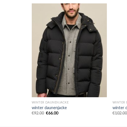
WINTER DAUNENJACKE
WINTER 
winter daunenjacke
winter 
€
92.00
€
66.00
€
102.00