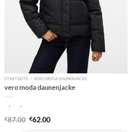
STARTSEITE
/
VERO MODA DAUNENJACKE
vero moda daunenjacke
87.00
62.00
€
€