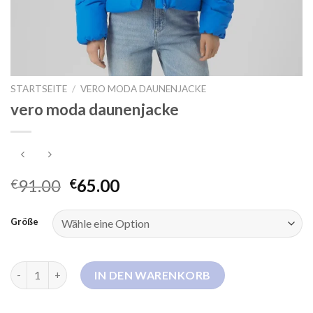
STARTSEITE
/
VERO MODA DAUNENJACKE
vero moda daunenjacke
91.00
65.00
€
€
Größe
vero moda daunenjacke Menge
IN DEN WARENKORB