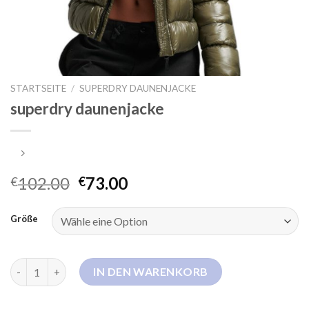
STARTSEITE
/
SUPERDRY DAUNENJACKE
superdry daunenjacke
102.00
73.00
€
€
Größe
superdry daunenjacke Menge
IN DEN WARENKORB