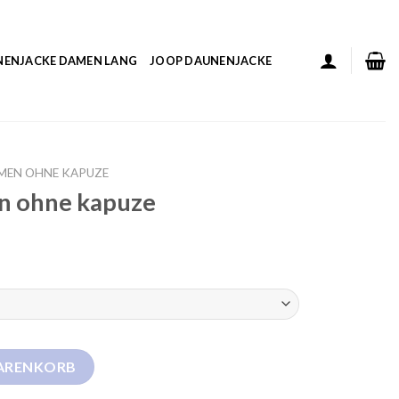
NENJACKE DAMEN LANG
JOOP DAUNENJACKE
MEN OHNE KAPUZE
n ohne kapuze
e Menge
WARENKORB