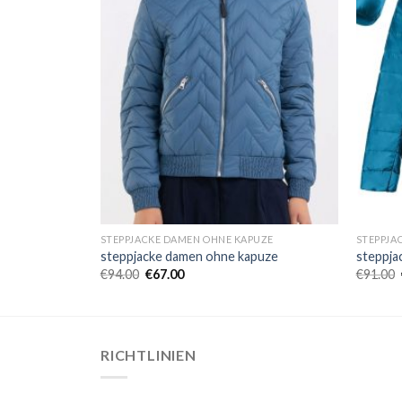
UZE
STEPPJACKE DAMEN OHNE KAPUZE
STEPPJA
puze
steppjacke damen ohne kapuze
steppja
€
94.00
€
67.00
€
91.00
RICHTLINIEN