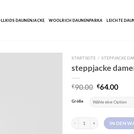
LLKIDS DAUNENJACKE
WOOLRICH DAUNENPARKA
LEICHTE DAU
STARTSEITE
/
STEPPJACKE DA
steppjacke dame
90.00
64.00
€
€
Größe
steppjacke damen ohne kapuz
IN DEN 