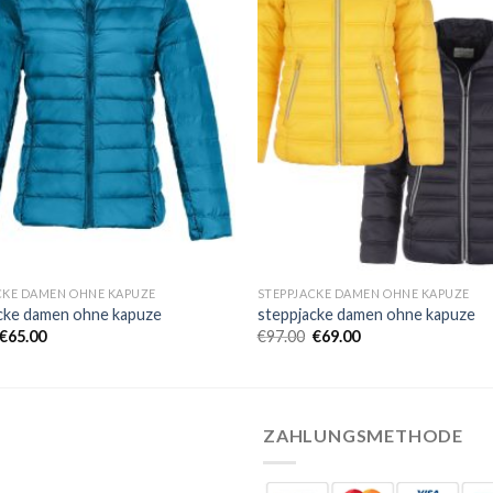
CKE DAMEN OHNE KAPUZE
STEPPJACKE DAMEN OHNE KAPUZE
cke damen ohne kapuze
steppjacke damen ohne kapuze
€
65.00
€
97.00
€
69.00
ZAHLUNGSMETHODE