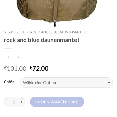
STARTSEITE
/
ROCK AND BLUE DAUNENMANTEL
rock and blue daunenmantel
101.00
72.00
€
€
Größe
rock and blue daunenmantel Menge
IN DEN WARENKORB