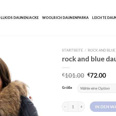
LLKIDS DAUNENJACKE
WOOLRICH DAUNENPARKA
LEICHTE DAU
STARTSEITE
/
ROCK AND BLU
rock and blue d
101.00
72.00
€
€
Größe
rock and blue daunenmantel 
IN DEN 