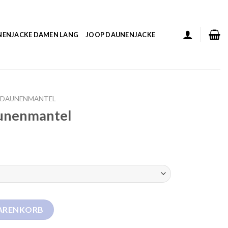
NENJACKE DAMEN LANG
JOOP DAUNENJACKE
E DAUNENMANTEL
aunenmantel
Menge
WARENKORB