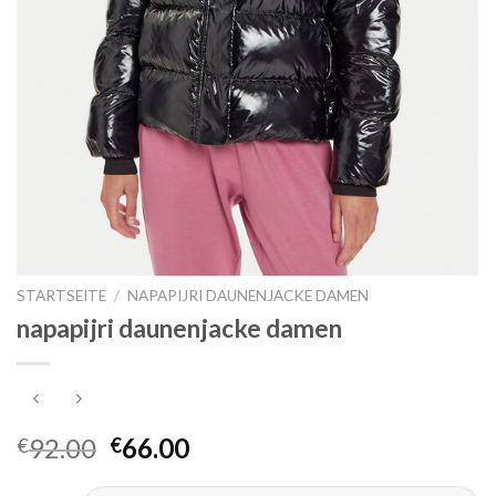
STARTSEITE
/
NAPAPIJRI DAUNENJACKE DAMEN
napapijri daunenjacke damen
92.00
66.00
€
€