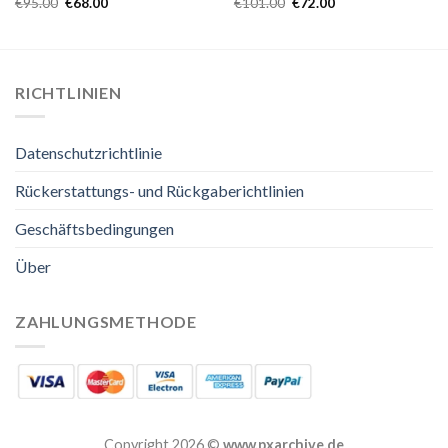
€
95.00
€
68.00
€
101.00
€
72.00
RICHTLINIEN
Datenschutzrichtlinie
Rückerstattungs- und Rückgaberichtlinien
Geschäftsbedingungen
Über
ZAHLUNGSMETHODE
Copyright 2026 ©
www.pxarchive.de