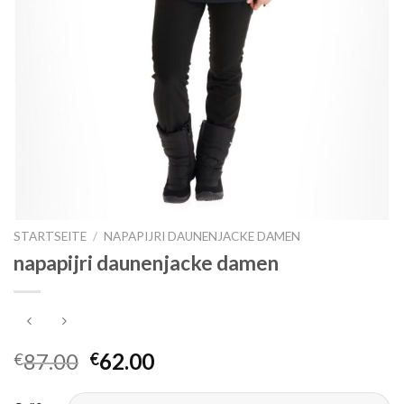
STARTSEITE
/
NAPAPIJRI DAUNENJACKE DAMEN
napapijri daunenjacke damen
87.00
62.00
€
€