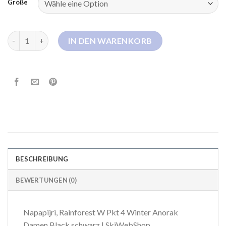
Größe
napapijri daunenjacke damen Menge
IN DEN WARENKORB
BESCHREIBUNG
BEWERTUNGEN (0)
Napapijri, Rainforest W Pkt 4 Winter Anorak
Damen Black schwarz | SkiWebShop