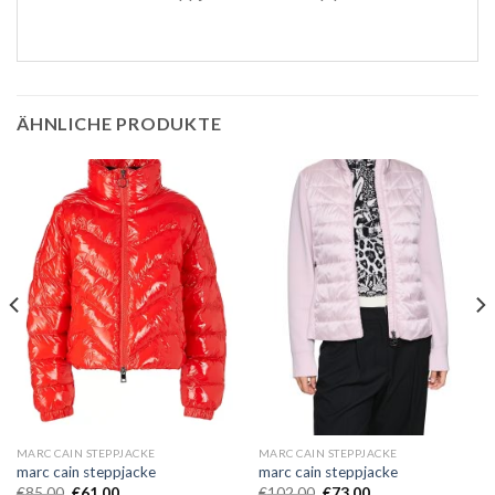
ÄHNLICHE PRODUKTE
MARC CAIN STEPPJACKE
MARC CAIN STEPPJACKE
marc cain steppjacke
marc cain steppjacke
€
85.00
€
61.00
€
102.00
€
73.00