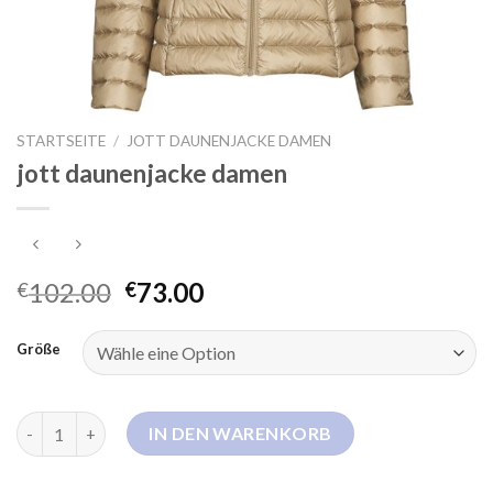
STARTSEITE
/
JOTT DAUNENJACKE DAMEN
jott daunenjacke damen
102.00
73.00
€
€
Größe
jott daunenjacke damen Menge
IN DEN WARENKORB