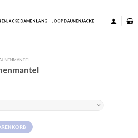
NENJACKE DAMEN LANG
JOOP DAUNENJACKE
DAUNENMANTEL
unenmantel
nge
WARENKORB