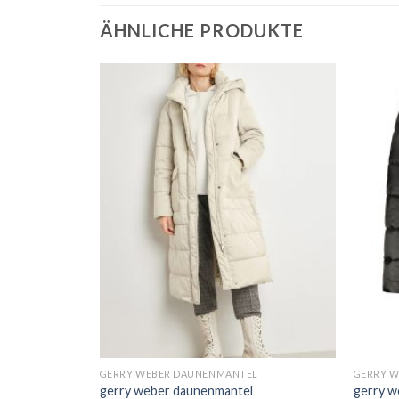
ÄHNLICHE PRODUKTE
L
GERRY WEBER DAUNENMANTEL
GERRY 
gerry weber daunenmantel
gerry w