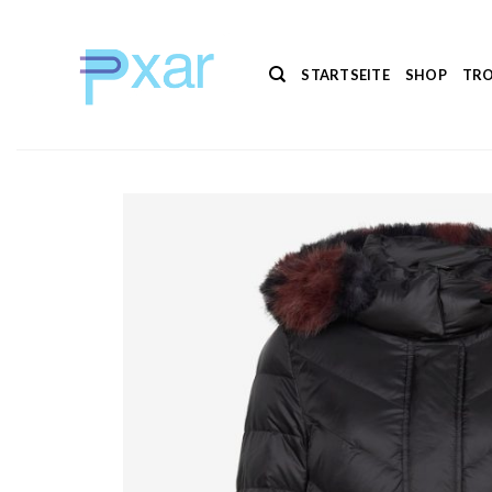
Zum
Inhalt
springen
STARTSEITE
SHOP
TRO