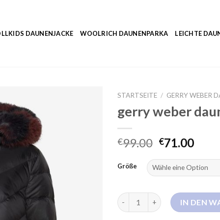
LLKIDS DAUNENJACKE
WOOLRICH DAUNENPARKA
LEICHTE DAU
STARTSEITE
/
GERRY WEBER 
gerry weber da
99.00
71.00
€
€
Größe
gerry weber daunenmantel Me
IN DEN 