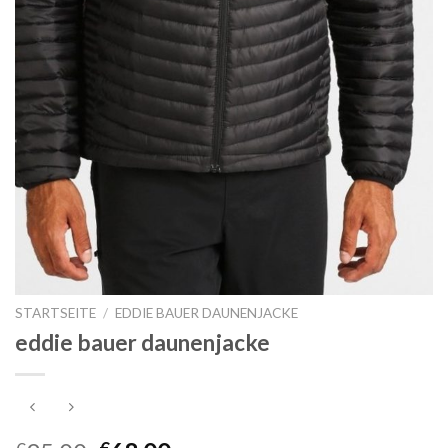
STARTSEITE
/
EDDIE BAUER DAUNENJACKE
eddie bauer daunenjacke