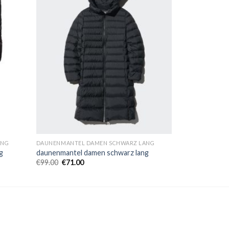
ANG
DAUNENMANTEL DAMEN SCHWARZ LANG
g
daunenmantel damen schwarz lang
€
99.00
€
71.00