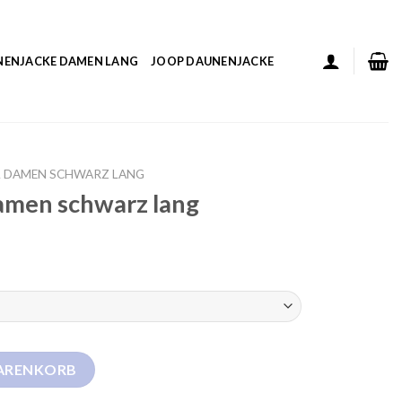
NENJACKE DAMEN LANG
JOOP DAUNENJACKE
 DAMEN SCHWARZ LANG
men schwarz lang
 lang Menge
WARENKORB