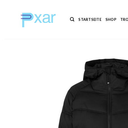
Zum
Inhalt
springen
STARTSEITE
SHOP
TRO