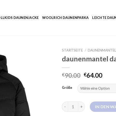
LLKIDS DAUNENJACKE
WOOLRICH DAUNENPARKA
LEICHTE DAU
STARTSEITE
/
DAUNENMANTEL
daunenmantel da
90.00
64.00
€
€
Größe
daunenmantel damen schwarz
IN DEN 