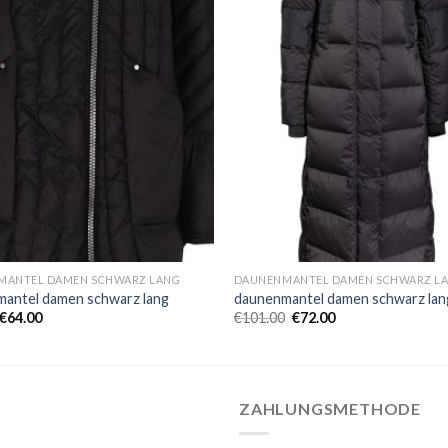
MANTEL DAMEN SCHWARZ LANG
DAUNENMANTEL DAMEN SCHWARZ L
antel damen schwarz lang
daunenmantel damen schwarz lan
€
64.00
€
101.00
€
72.00
ZAHLUNGSMETHODE