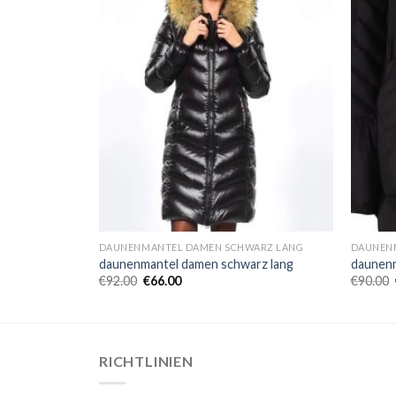
ARZ LANG
DAUNENMANTEL DAMEN SCHWARZ LANG
DAUNEN
rz lang
daunenmantel damen schwarz lang
daunenm
€
92.00
€
66.00
€
90.00
RICHTLINIEN