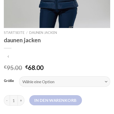
STARTSEITE
/
DAUNEN JACKEN
daunen jacken
95.00
68.00
€
€
Größe
daunen jacken Menge
IN DEN WARENKORB