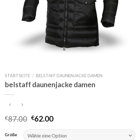
STARTSEITE
/
BELSTAFF DAUNENJACKE DAMEN
belstaff daunenjacke damen
87.00
62.00
€
€
Größe