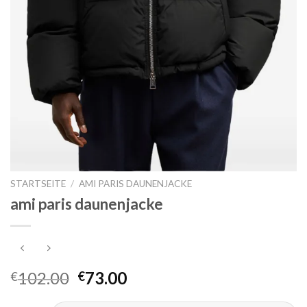
STARTSEITE
/
AMI PARIS DAUNENJACKE
ami paris daunenjacke
102.00
73.00
€
€