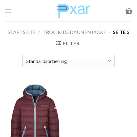
Zum
Inhalt
springen
STARTSEITE
/
TROLLKIDS DAUNENJACKE
/
SEITE 3
FILTER