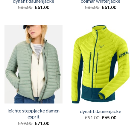
dynafit daunenjacke
colmar winterjacke
€
85.00
€
61.00
€
85.00
€
61.00
leichte steppjacke damen
dynafit daunenjacke
esprit
€
91.00
€
65.00
€
99.00
€
71.00