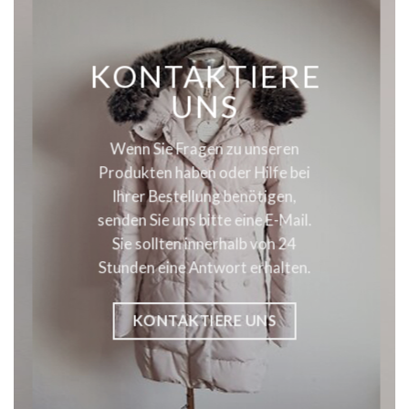
KONTAKTIERE
UNS
Wenn Sie Fragen zu unseren
Produkten haben oder Hilfe bei
Ihrer Bestellung benötigen,
senden Sie uns bitte eine E-Mail.
Sie sollten innerhalb von 24
Stunden eine Antwort erhalten.
KONTAKTIERE UNS