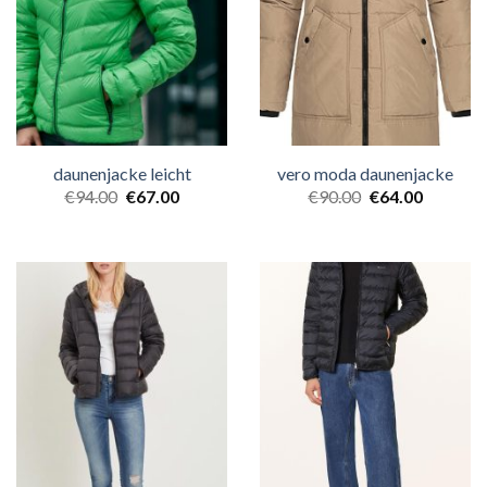
daunenjacke leicht
vero moda daunenjacke
€
94.00
€
67.00
€
90.00
€
64.00